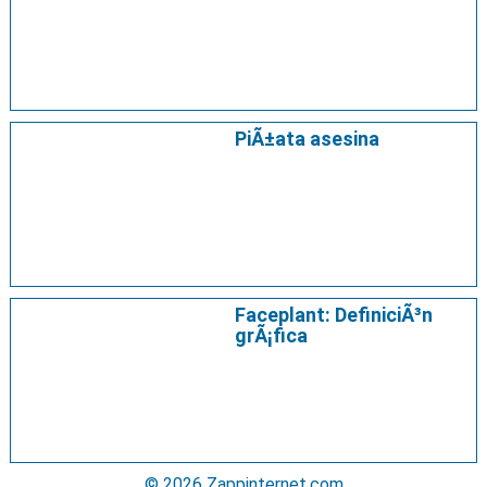
PiÃ±ata asesina
Faceplant: DefiniciÃ³n
grÃ¡fica
© 2026 Zappinternet.com