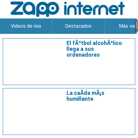
Videos de risa
Destacados
Más vist
El fÃºtbol alcohÃ³lico
llega a sus
ordenadores
La caÃ­da mÃ¡s
humillante