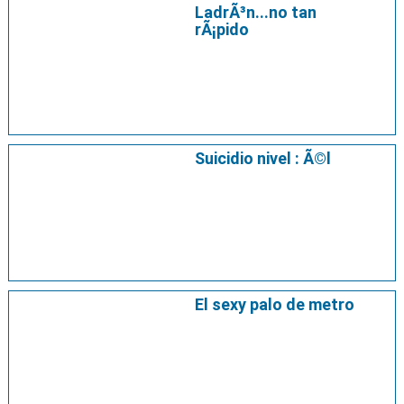
LadrÃ³n...no tan
rÃ¡pido
Suicidio nivel : Ã©l
El sexy palo de metro