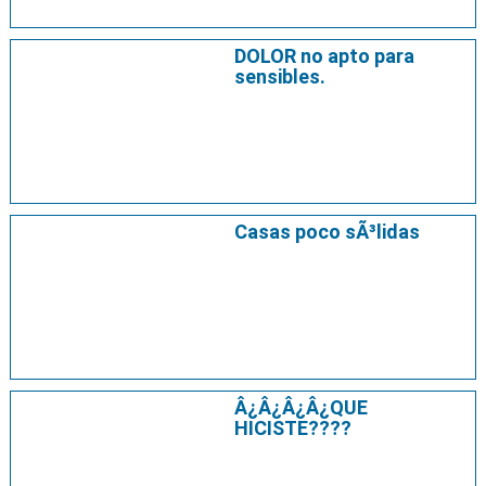
DOLOR no apto para
sensibles.
Casas poco sÃ³lidas
Â¿Â¿Â¿Â¿QUE
HICISTE????