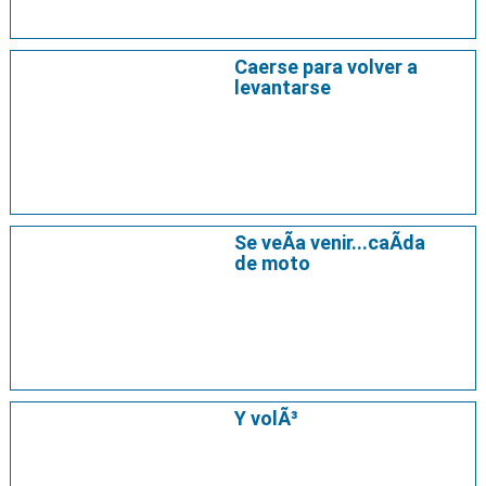
Caerse para volver a
levantarse
Se veÃ­a venir...caÃ­da
de moto
Y volÃ³