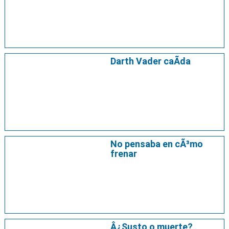
Darth Vader caÃ­da
No pensaba en cÃ³mo
frenar
Â¿Susto o muerte?