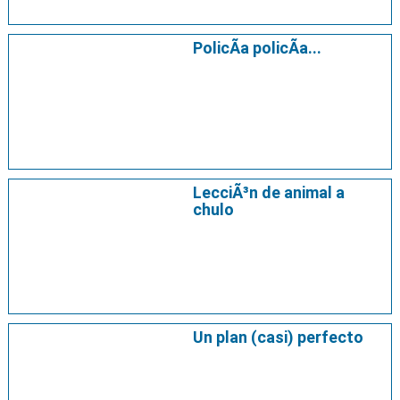
PolicÃ­a policÃ­a...
LecciÃ³n de animal a
chulo
Un plan (casi) perfecto